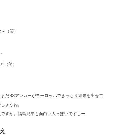
な～（笑）
り。
けど（笑）
まだBSアンカーがヨーロッパできっちり結果を出せて
でしょうね。
大ですが。
福島兄弟
も面白い人っぽいですしー
まえ