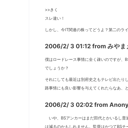
>>きく
スレ違い！
しかし、今IT関連の株ってどうよ？第二の
ラ
2006/2/ 3 01:12 from みや
僕はロードレース事情に全く疎いのですが、B
でしょうか？
それにしても最近は
別府史之
もテレビ出たり
路事情にも良い影響を与えてくれたらなあ、
2006/2/ 3 02:02 from Ano
いや、BSアンカーはまだ田代とかいるし普
は減るのかもしれません。監督はかつてBSチ