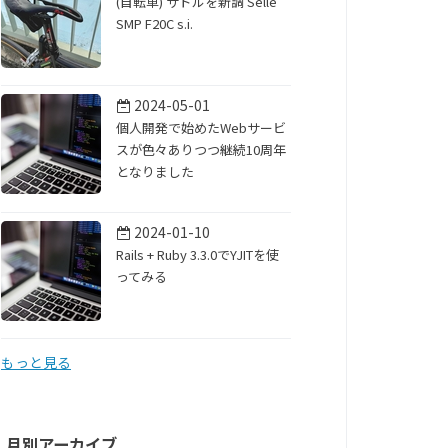
(自転車) サドルを新調 Selle
SMP F20C s.i.
2024-05-01
個人開発で始めたWebサービ
スが色々ありつつ継続10周年
となりました
2024-01-10
Rails + Ruby 3.3.0でYJITを使
ってみる
もっと見る
月別アーカイブ