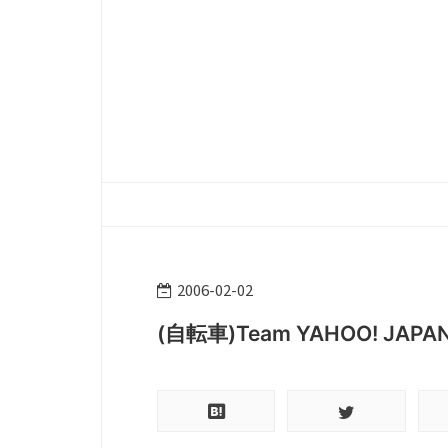
2006
-
02
-
02
(自転車)Team YAHOO! JAPA