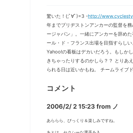
驚いた！(;ﾟ∀ﾟ)=3 -
http://www.cyclestyl
年まで
ブリヂストン
アンカーの監督を務
ージャパン」。一緒にアンカーを辞めた
ール・ド・フランス
出場を目指すらしい
Yahoo!
の看板はデカいだろう。もしか
きちゃったりするのかしら？？ とりあ
られる日は近いかもね。 チーム
ライブ
コメント
2006/2/ 2 15:23 from ノ
あららら、びっくり＆楽しみですね。
あとは、セクシーな選手を♪