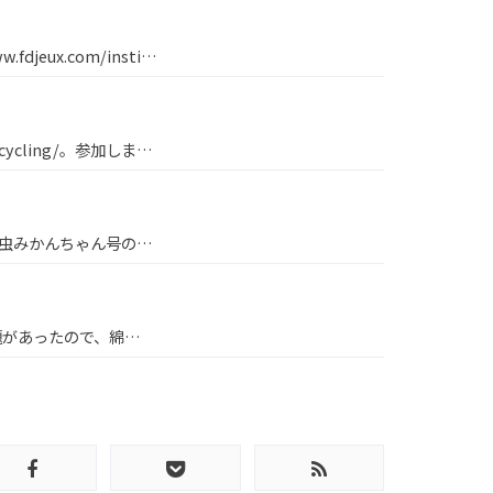
jeux.com/insti…
/sp/cycling/。参加しま…
玉虫みかんちゃん号の…
題があったので、綿…