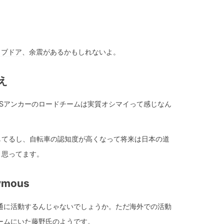
イブドア
、余震があるかもしれないよ。
まえ
Sアンカーのロードチームは実質オシマイって感じなん
してるし、自転車の認知度が高くなって将来は日本の道
と思ってます。
nymous
通に活動するんじゃないでしょうか。ただ海外での活動
ームにいた藤野氏のようです。