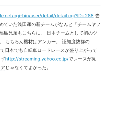
e.net/cgi-bin/user/detail/detail.cgi?ID=288
去
めていた浅田顕の新チームがなんと「チームヤフ
福島兄弟
もこちらに。 日本チームとして初の
ツ
。 もちろん機材はアンカー。 認知度抜群の
して日本でも自転車ロードレースが盛り上がって
えず
http://streaming.yahoo.co.jp/
でレースが見
ドア
じゃなくてよかった。