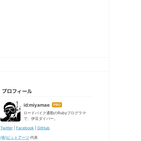
プロフィール
id:miyamae
はて
なブ
ロードバイク通勤のRubyプログラマ
で、伊豆ダイバー。
ログ
Pro
Twitter
|
Facebook
|
GitHub
(有)ビットアーツ
代表